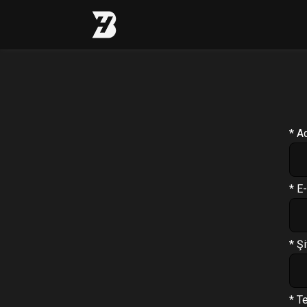
Profil
Antrenman Programı
* A
Beslenme Programı
Supplement Programı
* E
Soru Cevap
PT Formu
* Şi
Paketler
Çıkış Yap
* T