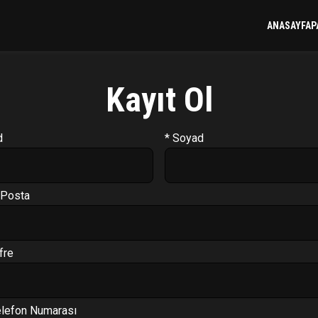
ANASAYFA
P
Kayıt Ol
d
* Soyad
-Posta
fre
elefon Numarası