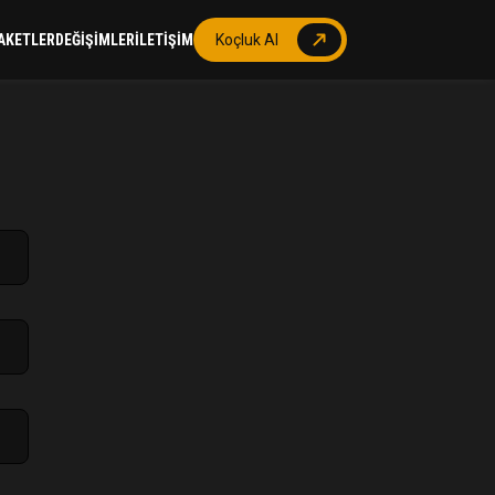
AKETLER
DEĞİŞİMLER
İLETİŞİM
Koçluk Al