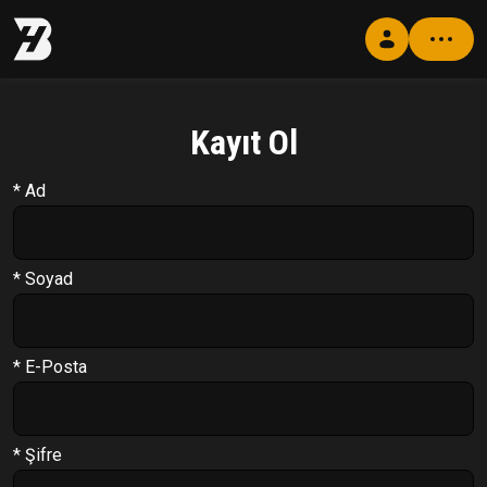
Kayıt Ol
Profil
Antrenman Programı
* Ad
Beslenme Programı
Supplement Programı
* Soyad
Soru Cevap
PT Formu
* E-Posta
Paketler
Çıkış Yap
* Şifre