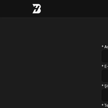
Profil
Antrenman Programı
* A
Beslenme Programı
Supplement Programı
* E
Soru Cevap
PT Formu
* Şi
Paketler
Çıkış Yap
* T