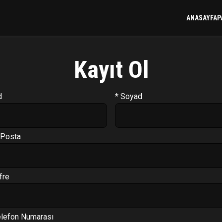
ANASAYFA
P
Kayıt Ol
d
* Soyad
-Posta
fre
elefon Numarası