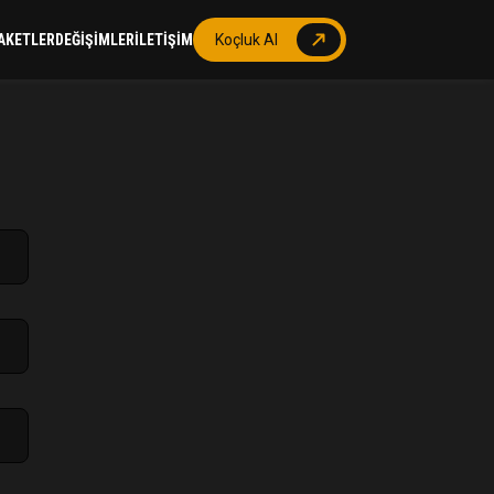
AKETLER
DEĞİŞİMLER
İLETİŞİM
Koçluk Al