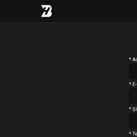
Profil
Antrenman Programı
* A
Beslenme Programı
Supplement Programı
* E
Soru Cevap
PT Formu
* Şi
Paketler
Çıkış Yap
* T