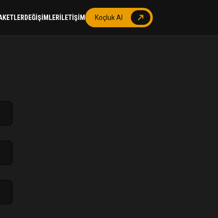
AKETLER
DEĞİŞİMLER
İLETİŞİM
Koçluk Al