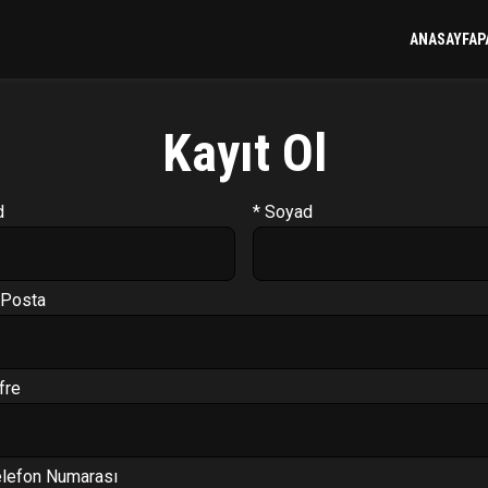
ANASAYFA
P
Kayıt Ol
d
* Soyad
-Posta
fre
elefon Numarası