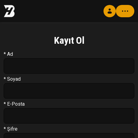
Kayıt Ol
Profil
Antrenman Programı
* Ad
Beslenme Programı
Supplement Programı
* Soyad
Soru Cevap
PT Formu
* E-Posta
Paketler
Çıkış Yap
* Şifre