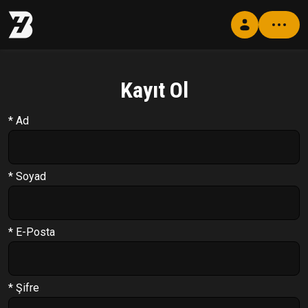
Kayıt Ol
Profil
Antrenman Programı
* Ad
Beslenme Programı
Supplement Programı
* Soyad
Soru Cevap
PT Formu
* E-Posta
Paketler
Çıkış Yap
* Şifre