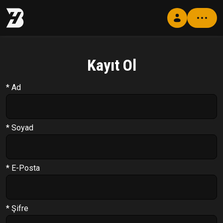
Kayıt Ol
Profil
Antrenman Programı
* Ad
Beslenme Programı
Supplement Programı
* Soyad
Soru Cevap
PT Formu
* E-Posta
Paketler
Çıkış Yap
* Şifre