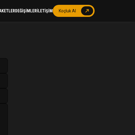
AKETLER
DEĞİŞİMLER
İLETİŞİM
Koçluk Al